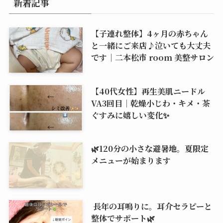
新着記事
【子連れ整体】4ヶ月の赤ちゃん
と一緒にご来店♪泣いても大丈夫
です｜二本松市 room 美整サロン
【40代女性】再生美肌ニードル
VA3回目｜乾燥小じわ・キメ・茶
ぐすみに嬉しい変化✨
🌿120分の小さな避暑地。夏限定
メニューが始まります
長年の耳鳴りに。耳介セラピーと
整体でサポート🌿