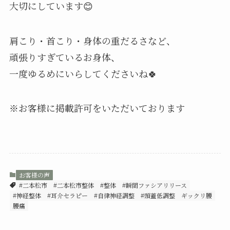
大切にしています😊
肩こり・首こり・身体の重だるさなど、
頑張りすぎているお身体、
一度ゆるめにいらしてくださいね🍀
※お客様に掲載許可をいただいております
お客様の声
#二本松市
#二本松市整体
#整体
#瞬間ファシアリリース
#神経整体
#耳介セラピー
#自律神経調整
#頭蓋低調整
ギックリ腰
腰痛