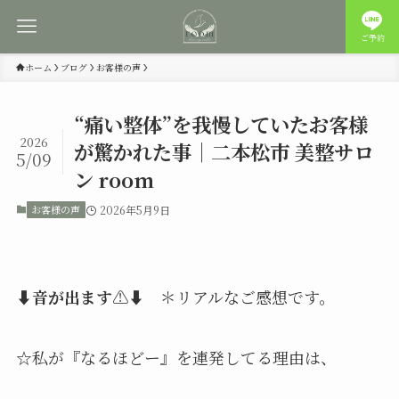
ご予約
ホーム
ブログ
お客様の声
“痛い整体”を我慢していたお客様
2026
が驚かれた事｜二本松市 美整サロ
5/09
ン room
お客様の声
2026年5月9日
⬇︎
音が出ます
⚠️⬇︎ ＊リアルなご感想です。
☆私が『なるほどー』を連発してる理由は、