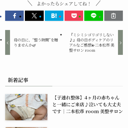
よかったらシェアしてね！
『ミシミシゴリゴリしない
母の日に、“整う時間”を贈
♪』母の日ボディケアのリ
りませんか🌿
アルなご感想💫二本松市 美
整サロン room
新着記事
【子連れ整体】4ヶ月の赤ちゃん
と一緒にご来店♪泣いても大丈夫
です｜二本松市 room 美整サロン