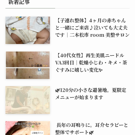
新着記事
【子連れ整体】4ヶ月の赤ちゃん
と一緒にご来店♪泣いても大丈夫
です｜二本松市 room 美整サロン
【40代女性】再生美肌ニードル
VA3回目｜乾燥小じわ・キメ・茶
ぐすみに嬉しい変化✨
🌿120分の小さな避暑地。夏限定
メニューが始まります
長年の耳鳴りに。耳介セラピーと
整体でサポート🌿